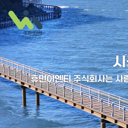
시
회사소개
휴먼이엔티 주식회사는 사
인사말
연혁
인증 및 특허
오시는 길