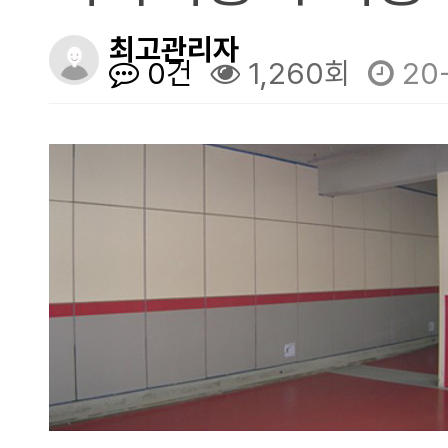
LID용식생박스패널
최고관리자
0건
1,260회
20-
데크 카탈로그