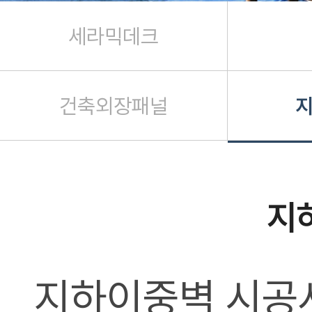
세라믹데크
건축외장패널
시공사례
세라믹데크
방음벽
지
경량 내·외장재
건축외장패널
지하이중벽 시공
지하이중벽