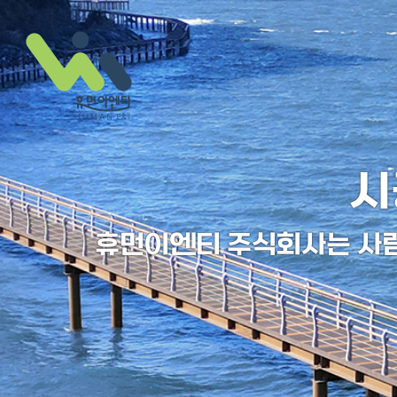
시
회사소개
휴먼이엔티 주식회사는 사
인사말
연혁
인증 및 특허
오시는 길