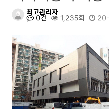
LID용식생박스패널
최고관리자
0건
1,235회
20-
데크 카탈로그