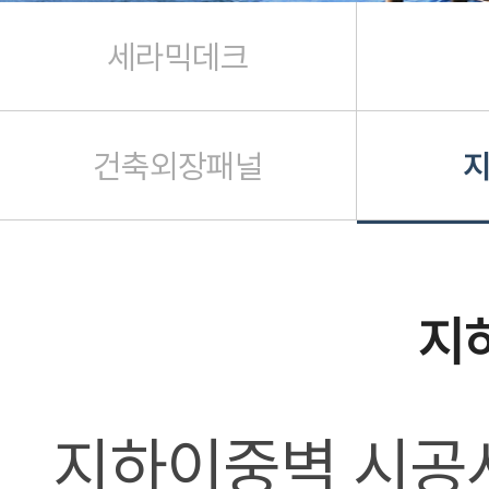
세라믹데크
건축외장패널
시공사례
세라믹데크
방음벽
지
경량 내·외장재
건축외장패널
지하이중벽 시공
지하이중벽